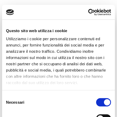
Kamea
Questo sito web utilizza i cookie
Utilizziamo i cookie per personalizzare contenuti ed
annunci, per fornire funzionalità dei social media e per
analizzare il nostro traffico. Condividiamo inoltre
informazioni sul modo in cui utilizza il nostro sito con i
nostri partner che si occupano di analisi dei dati web,
pubblicità e social media, i quali potrebbero combinarle
con altre informazioni che ha fornito loro o che hanno
raccolto dal suo utilizzo dei loro servizi.
Web Development · Copywriting · Produzioni Grafiche, Musicali e
Video
Selezione
Necessari
del
Contatti
·
Privacy Policy
consenso
© 2016-2026 Kamea snc - Strada Moncanino 38 - 10020 Baldissero
Torinese TO - P.I.: 11557550016 - Rea TO-1222902