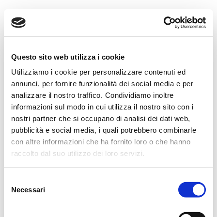
Kamea
Questo sito web utilizza i cookie
Utilizziamo i cookie per personalizzare contenuti ed
annunci, per fornire funzionalità dei social media e per
analizzare il nostro traffico. Condividiamo inoltre
informazioni sul modo in cui utilizza il nostro sito con i
nostri partner che si occupano di analisi dei dati web,
pubblicità e social media, i quali potrebbero combinarle
con altre informazioni che ha fornito loro o che hanno
raccolto dal suo utilizzo dei loro servizi.
Web Development · Copywriting · Produzioni Grafiche, Musicali e
Video
Selezione
Necessari
del
Frutille
è un nostro brand: oggetti scelti per l'intimità e la relazione, e
un magazine che li racconta.
consenso