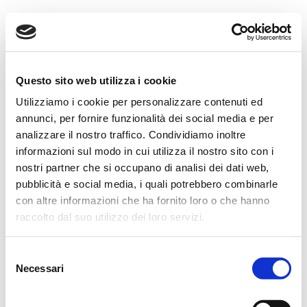
Questo sito web utilizza i cookie
Utilizziamo i cookie per personalizzare contenuti ed
annunci, per fornire funzionalità dei social media e per
analizzare il nostro traffico. Condividiamo inoltre
informazioni sul modo in cui utilizza il nostro sito con i
nostri partner che si occupano di analisi dei dati web,
pubblicità e social media, i quali potrebbero combinarle
Web Development · Copywriting · Produzioni Grafiche, Musicali e
con altre informazioni che ha fornito loro o che hanno
Video
raccolto dal suo utilizzo dei loro servizi.
Contatti
·
Privacy Policy
© 2016-2026 Kamea snc - Strada Moncanino 38 - 10020 Baldissero
Torinese TO - P.I.: 11557550016 - Rea TO-1222902
Selezione
Necessari
del
consenso